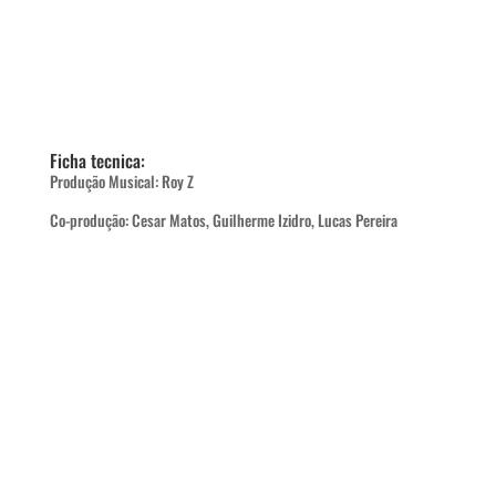
Ficha tecnica:
Produção Musical: Roy Z
Co-produção: Cesar Matos, Guilherme Izidro, Lucas Pereira
Mixagem: Guilherme Izidro
Engenharia de audio: Lucas Pereira
Gostou?
Conheça mais trabalhos!
O processo Boom
Serviços
Estrutura
Equipe
Blog
Workshop